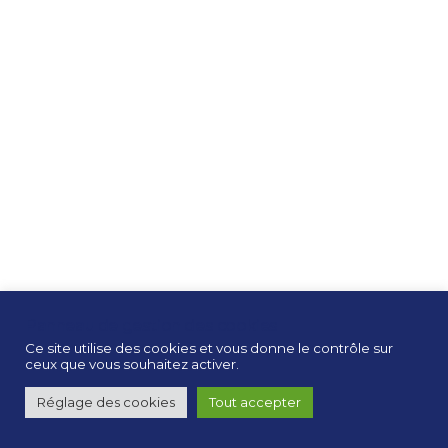
from these lists...
Panneau de gestion des cookies
Ce site utilise des cookies et vous donne le contrôle sur
ceux que vous souhaitez activer.
Réglage des cookies
Tout accepter