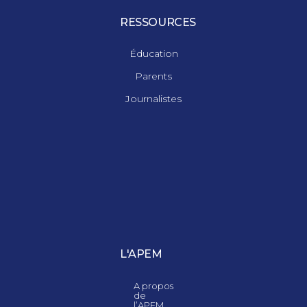
RESSOURCES
Éducation
Parents
Journalistes
L'APEM
A propos
de
l’APEM