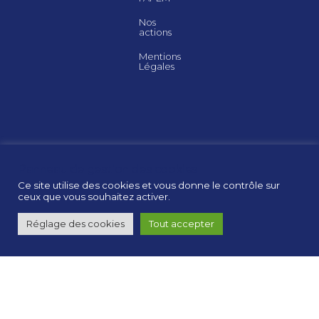
Nos
actions
Mentions
Légales
Panneau de gestion des cookies
Ce site utilise des cookies et vous donne le contrôle sur
ceux que vous souhaitez activer.
Réglage des cookies
Tout accepter
RESTEZ
INFORMÉS
SUR
TWITTER
@APEM