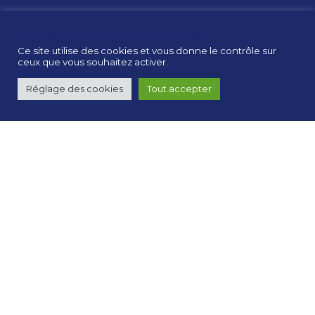
L'APEM
Panneau de gestion des cookies
A propos de l’APEM
Ce site utilise des cookies et vous donne le contrôle sur
Nos actions
ceux que vous souhaitez activer.
Mentions Légales
Réglage des cookies
Tout accepter
RESTEZ INFORMÉS SUR TWITTER
@APEM