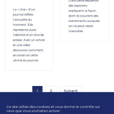
Dans cette séquence,
des reporters
La « Une » d’un
expliquent la façon
journal reflète
dont ils couvrent des
l’actualité du
évènements auxquels
moment. Elle
on ne peut rester
représente aussi
insensible.
l’identité d’un titre de
presse. Avec un article
et une vidéo
découvrez comment
se construit cette
vitrine du journal.
1
2
Suivant
Panneau de gestion des cookies
Ce site utilise des cookies et vous donne le contrôle sur
ceux que vous souhaitez activer.