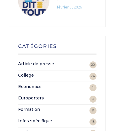
février 3, 2026
CATÉGORIES
Article de presse
20
College
24
Economics
1
Europorters
3
Formation
9
Infos spécifique
18