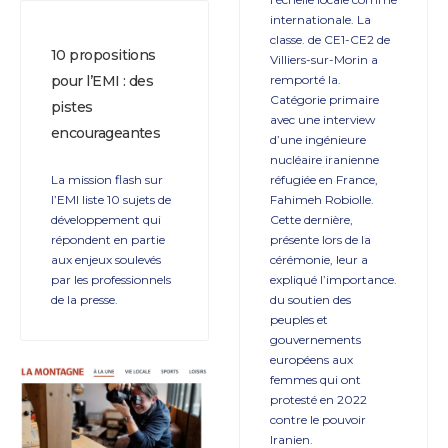
internationale. La
classe. de CE1-CE2 de
10 propositions
Villiers-sur-Morin a
remporté la.
pour l’EMI : des
Catégorie primaire
pistes
avec une interview
encourageantes
d’une ingénieure
nucléaire iranienne
réfugiée en France,
La mission flash sur
Fahimeh Robiolle.
l’EMI liste 10 sujets de
Cette dernière,
développement qui
présente lors de la
répondent en partie
cérémonie, leur a
aux enjeux soulevés
expliqué l’importance.
par les professionnels
du soutien des
de la presse.
peuples et
gouvernements
européens aux
femmes qui ont
protesté en 2022
contre le pouvoir
Iranien.