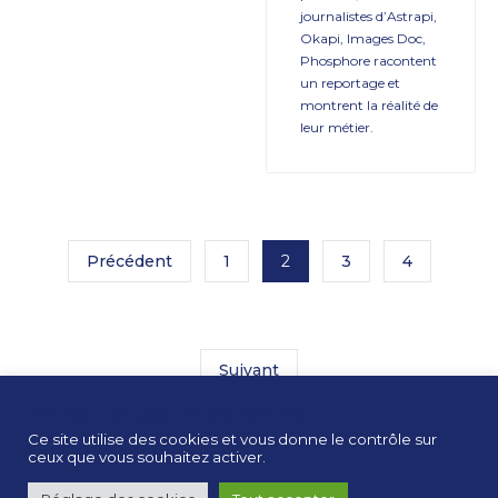
journalistes d’Astrapi,
Okapi, Images Doc,
Phosphore racontent
un reportage et
montrent la réalité de
leur métier.
Précédent
1
2
3
4
Suivant
Panneau de gestion des cookies
Ce site utilise des cookies et vous donne le contrôle sur
ceux que vous souhaitez activer.