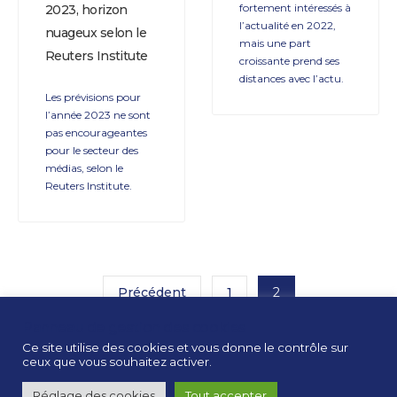
fortement intéressés à
2023, horizon
l’actualité en 2022,
nuageux selon le
mais une part
Reuters Institute
croissante prend ses
distances avec l’actu.
Les prévisions pour
l’année 2023 ne sont
pas encourageantes
pour le secteur des
médias, selon le
Reuters Institute.
Précédent
1
2
Panneau de gestion des cookies
Ce site utilise des cookies et vous donne le contrôle sur
ceux que vous souhaitez activer.
Réglage des cookies
Tout accepter