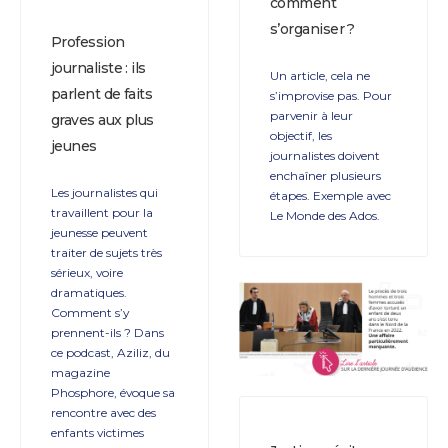
comment
s’organiser ?
Profession
journaliste : ils
Un article, cela ne
parlent de faits
s’improvise pas. Pour
parvenir à leur
graves aux plus
objectif, les
jeunes
journalistes doivent
enchaîner plusieurs
Les journalistes qui
étapes. Exemple avec
travaillent pour la
Le Monde des Ados.
jeunesse peuvent
traiter de sujets très
sérieux, voire
dramatiques.
Comment s’y
prennent-ils ? Dans
ce podcast, Aziliz, du
magazine
Phosphore, évoque sa
rencontre avec des
enfants victimes